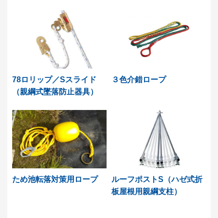
78ロリップ／Sスライド
３色介錯ロープ
（親綱式墜落防止器具）
ため池転落対策用ロープ
ルーフポストS（ハゼ式折
板屋根用親綱支柱）