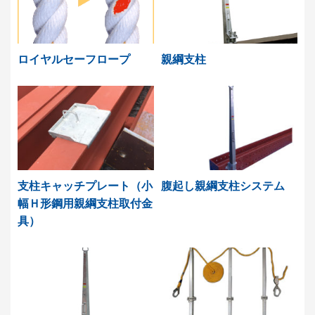
ロイヤルセーフロープ
親綱支柱
支柱キャッチプレート（小
腹起し親綱支柱システム
幅Ｈ形鋼用親綱支柱取付金
具）