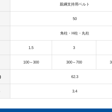
親綱支持用ベルト
50
角柱・H柱・丸柱
1.5
3
100～300
300～700
)
62.3
)
3.4