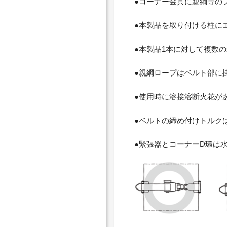
●コーナー金具に親綱等の
●本製品を取り付ける柱に
●本製品1本に対して複数
●親綱ロープはベルト部に
●使用時に溶接溶断火花が
●ベルトの締め付けトルク
●緊張器とコーナーD環は