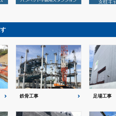
探す
鉄骨工事
足場工事