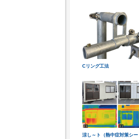
Cリング工法
涼し～ト（熱中症対策シー