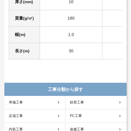
厚さ(mm)
10
質量(g/㎡)
180
2
幅(m)
1.0
1
長さ(m)
30
5
工事分類から探す
準備工事
鉄骨工事
足場工事
PC工事
内装工事
改修工事