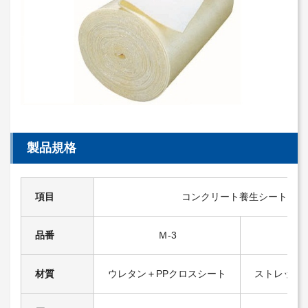
製品規格
項目
コンクリート養生シート
品番
Ｍ-3
NO
材質
ウレタン＋PPクロスシート
ストレッチ