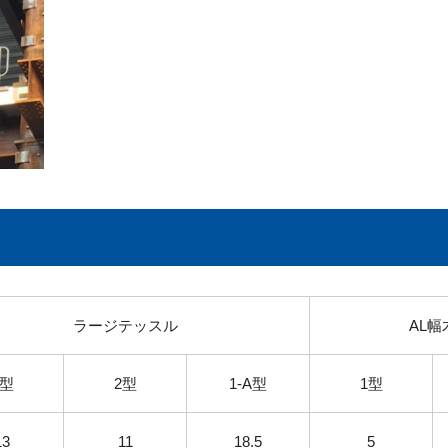
ラージテッスル
AL幅
1型
2型
1-A型
1型
13
11
18.5
5