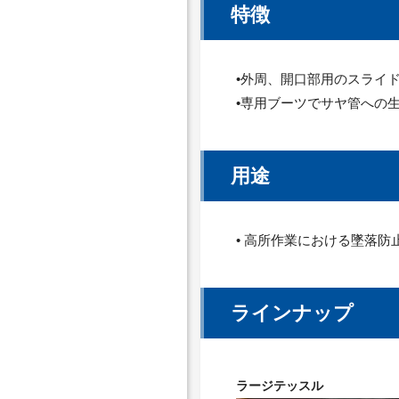
特徴
•外周、開口部用のスライ
•専用ブーツでサヤ管への
用途
• 高所作業における墜落防
ラインナップ
ラージテッスル