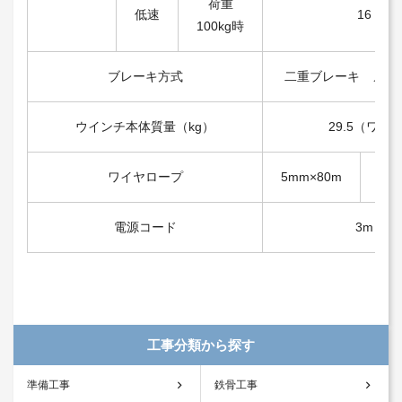
荷重
低速
16
100kg時
ブレーキ方式
二重ブレーキ メカ
ウインチ本体質量（kg）
29.5（ワ
ワイヤロープ
5mm×80m
5m
電源コード
3m
工事分類から探す
準備工事
鉄骨工事