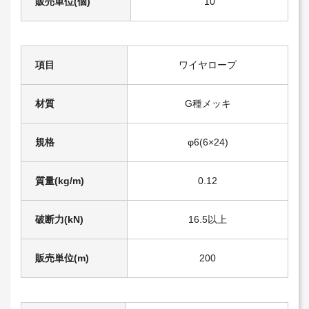
販売単位(個)
10
項目
ワイヤロープ
材質
G種メッキ
規格
φ6(6×24)
質量(kg/m)
0.12
破断力(kN)
16.5以上
販売単位(m)
200