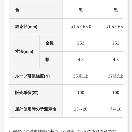
色
黒
黒
結束径(mm)
φ1.5～65.0
φ1.5～65.0
全長
252
251
寸法(mm)
幅
4.8
4.8
ループ引張強度(N)
250以上
270以上
販売単位(本)
100
100
屋外使用時の予測寿命
15～20
7～10
※耐候促進試験結果に基づいた結束バンドの予測寿命です。