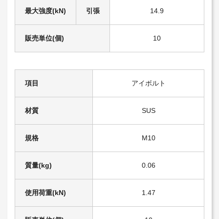
最大強度(kN)
引張
14.9
販売単位(個)
10
項目
アイボルト
材質
SUS
規格
M10
質量(kg)
0.06
使用荷重(kN)
1.47