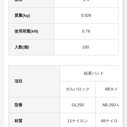
質量(kg)
0.026
使用荷重(kN)
0.78
入数(個)
100
結束バンド
項目
ガルバロック
ABタイ
型番
GL250
AB-250-W
材質
11ナイロン
66ナイロン