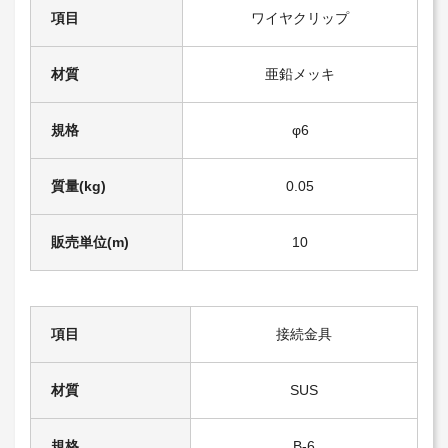
項目
ワイヤクリップ
材質
亜鉛メッキ
規格
φ6
質量(kg)
0.05
販売単位(m)
10
項目
接続金具
材質
SUS
規格
B-6