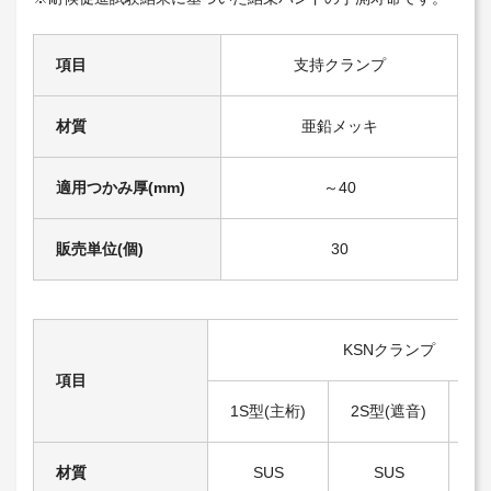
項目
支持クランプ
材質
亜鉛メッキ
適用つかみ厚(mm)
～40
販売単位(個)
30
KSNクランプ
項目
1S型(主桁)
2S型(遮音)
3
材質
SUS
SUS