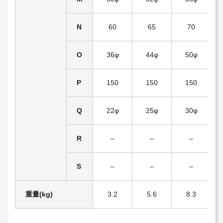
N
60
65
70
O
36φ
44φ
50φ
P
150
150
150
Q
22φ
25φ
30φ
R
–
–
–
S
–
–
–
重量(kg)
3.2
5.6
8.3