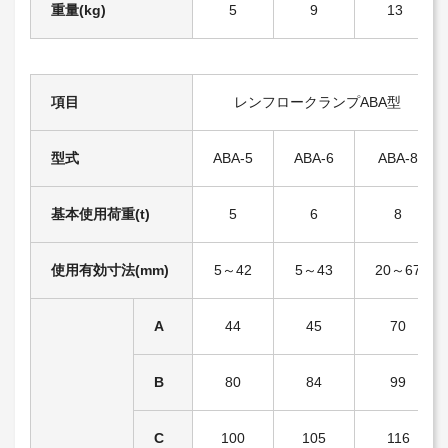
重量(kg)
5
9
13
項目
レンフロークランプABA型
型式
ABA-5
ABA-6
ABA-8
基本使用荷重(t)
5
6
8
使用有効寸法(mm)
5～42
5～43
20～67
A
44
45
70
B
80
84
99
C
100
105
116