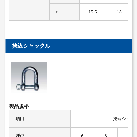
c
15.5
18
捻込シャックル
製品規格
項目
捻込シャッ
呼び
6
8
9