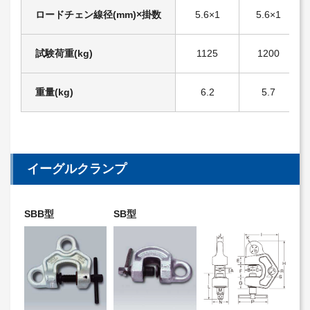
ロードチェン線径(mm)×掛数
5.6×1
5.6×1
試験荷重(kg)
1125
1200
重量(kg)
6.2
5.7
イーグルクランプ
SBB型
SB型