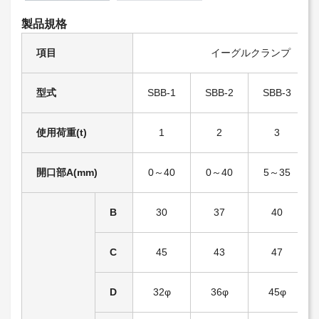
製品規格
項目
イーグルクランプ
型式
SBB-1
SBB-2
SBB-3
使用荷重(t)
1
2
3
開口部A(mm)
0～40
0～40
5～35
B
30
37
40
C
45
43
47
D
32φ
36φ
45φ