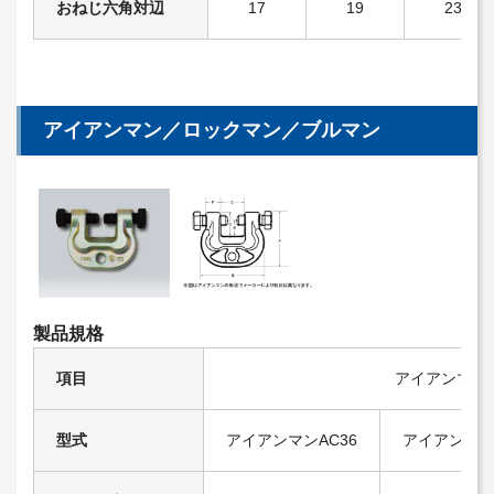
おねじ六角対辺
17
19
23
アイアンマン／ロックマン／ブルマン
製品規格
項目
アイアンマン
型式
アイアンマンAC36
アイアンマン