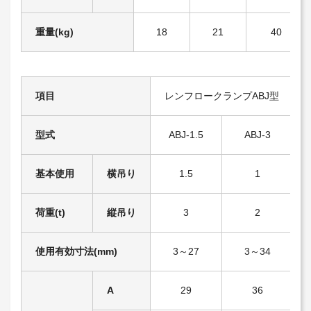
重量(kg)
18
21
40
項目
レンフロークランプABJ型
型式
ABJ-1.5
ABJ-3
基本使用
横吊り
1.5
1
荷重(t)
縦吊り
3
2
使用有効寸法(mm)
3～27
3～34
A
29
36