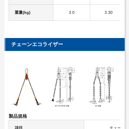
重量(kg)
3.0
3.30
チェーンエコライザー
製品規格
項目
チェーン