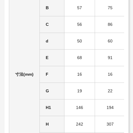
B
57
75
C
56
86
d
50
60
E
68
91
寸法(mm)
F
16
16
G
19
22
H1
146
194
H
242
307