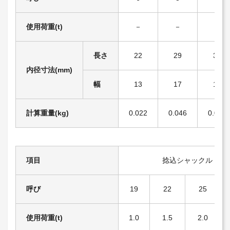
使用荷重(t)
－
－
－
長さ
22
29
32
内径寸法(mm)
幅
13
17
18
計算重量(kg)
0.022
0.046
0.072
項目
捻込シャックル
呼び
19
22
25
使用荷重(t)
1.0
1.5
2.0