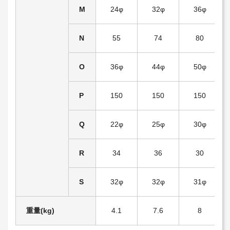
M
24φ
32φ
36φ
N
55
74
80
O
36φ
44φ
50φ
P
150
150
150
Q
22φ
25φ
30φ
R
34
36
30
S
32φ
32φ
31φ
重量(kg)
4.1
7.6
8