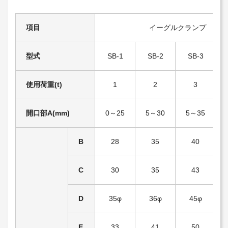
項目
イーグルクランプ
型式
SB-1
SB-2
SB-3
使用荷重(t)
1
2
3
開口部A(mm)
0～25
5～30
5～35
B
28
35
40
C
30
35
43
D
35φ
36φ
45φ
E
33
41
50