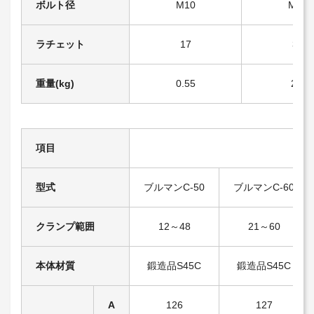
ボルト径
M10
M24
ラチェット
17
36
重量(kg)
0.55
2.9
項目
型式
ブルマンC-50
ブルマンC-60
クランプ範囲
12～48
21～60
本体材質
鍛造品S45C
鍛造品S45C
A
126
127