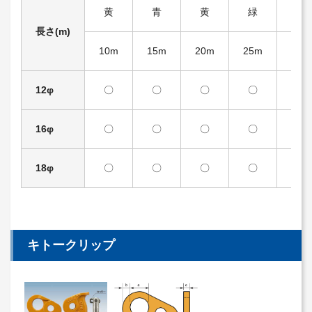
黄
青
黄
緑
青
長さ(m)
10m
15m
20m
25m
30m
12φ
〇
〇
〇
〇
〇
16φ
〇
〇
〇
〇
〇
18φ
〇
〇
〇
〇
〇
キトークリップ