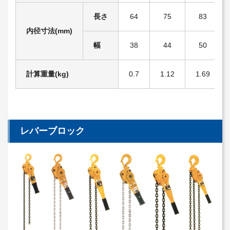
長さ
64
75
83
内径寸法(mm)
幅
38
44
50
計算重量(kg)
0.7
1.12
1.69
レバーブロック