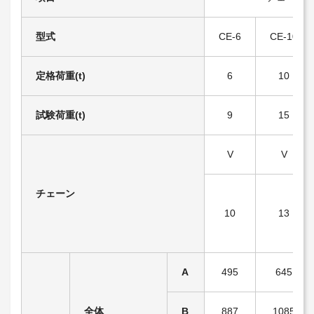
型式
CE-6
CE-10
定格荷重(t)
6
10
試験荷重(t)
9
15
V
V
チェーン
10
13
A
495
645
全体
B
887
1085