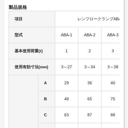
製品規格
項目
レンフロークランプABA型
型式
ABA-1
ABA-2
ABA-3
基本使用荷重(t)
1
2
3
使用有効寸法(mm)
3～27
3～34
3～38
A
29
36
40
B
48
65
75
C
63
87
88