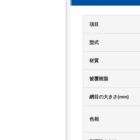
項目
型式
材質
被覆樹脂
網目の大きさ(mm)
色相