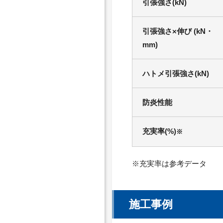
引張強さ(kN)
引張強さ×伸び (kN・
mm)
ハトメ引張強さ(kN)
防炎性能
充実率(%)
※
※充実率は参考データ
施工事例