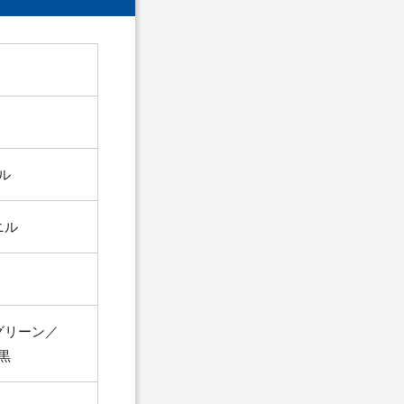
ル
ニル
グリーン／
黒