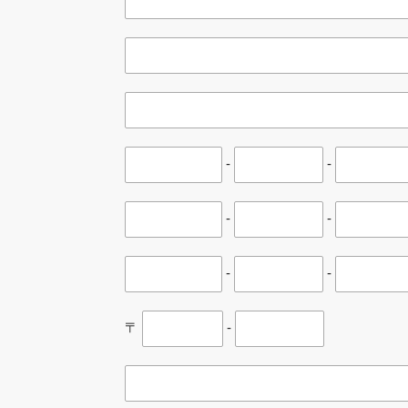
-
-
-
-
-
-
〒
-