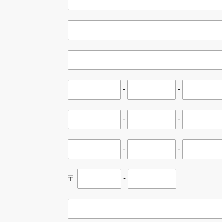
-
-
-
-
-
-
〒
-